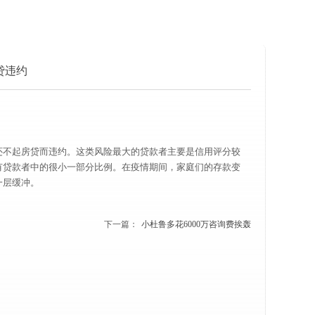
贷违约
还不起房贷而违约。这类风险最大的贷款者主要是信用评分较
有贷款者中的很小一部分比例。在疫情期间，家庭们的存款变
一层缓冲。
下一篇：
小杜鲁多花6000万咨询费挨轰