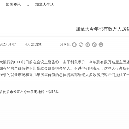
加国资讯
加拿大生活
→
→
加拿大今年恐有数万人房
2023-01-07
|
406
次浏览
|
|
分享到:
大银行的CEO们日前在会议上警告称，由于利息攀升，今年恐有数万名屋主因
拥有的房产价值并不比贷款金额高很多的人。不过他们均表示，这些人仅占所
强劲的就业市场和近几年房屋价值的总体提高都给绝大多数房贷客户们提供了
多伦多市长宣布今年住宅地税上涨5.5%